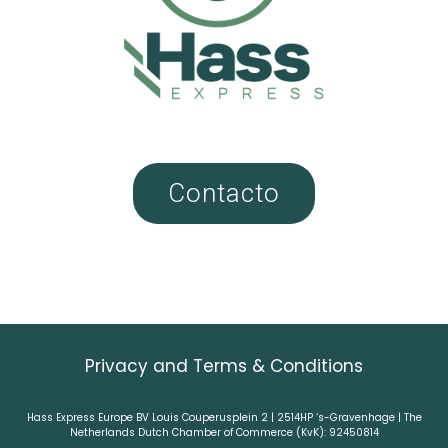
Contacto
Privacy and Terms & Conditions
Hass Express Europe BV Louis Couperusplein 2 | 2514HP ‘s-Gravenhage | The
Netherlands Dutch Chamber of Commerce (KvK): 92450814